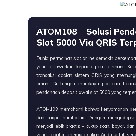
ATOM108 – Solusi Pen
Slot 5000 Via QRIS Ter
Dunia permainan slot online semakin berkem
yang ditawarkan kepada para pemain. Sal
transaksi adalah sistem QRIS yang memungk
aman. Di tengah maraknya platform bermu
pendanaan deposit awal slot 5000 yang terper
ATOM108 memahami bahwa kenyamanan pemain
dan tanpa hambatan. Dengan mengadopsi s
menjadi lebih praktis – cukup scan, bayar, d
yang cepat ini memungkinkan Anda untuk sege