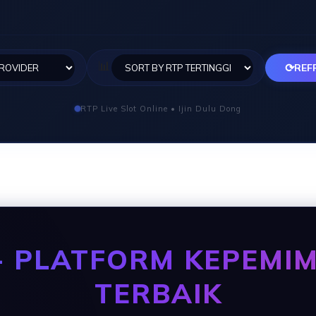
📊
⟳
REF
RTP Live Slot Online • Ijin Dulu Dong
- PLATFORM KEPEMIM
TERBAIK