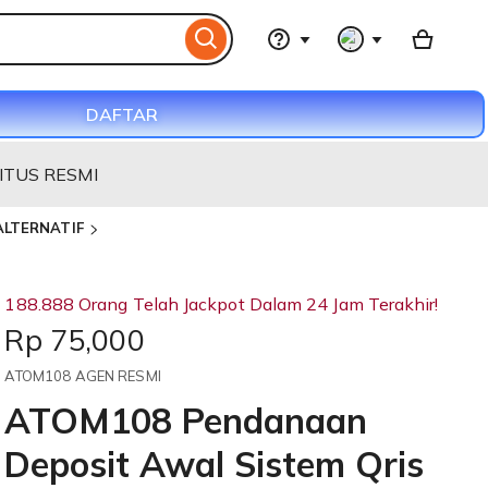
DAFTAR
ITUS RESMI
ALTERNATIF
188.888 Orang Telah Jackpot Dalam 24 Jam Terakhir!
Price:
Rp 75,000
ATOM108 AGEN RESMI
ATOM108 Pendanaan
Deposit Awal Sistem Qris