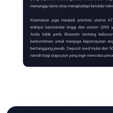
menunggu lama atau menghadapi kendala tekn
Keamanan juga menjadi prioritas utama ATO
enkripsi berstandar tinggi dan sistem QRIS y
Anda tidak perlu khawatir tentang keboc
berkomitmen untuk menjaga kepercayaan an
bertanggung jawab. Deposit awal mulai dari 50
ramah bagi siapa pun yang ingin mencoba peru
Loading...