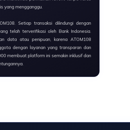
is yang mengganggu.
M108. Setiap transaksi dilindungi dengan
ang telah terverifikasi oleh Bank Indonesia.
oran data atau penipuan, karena ATOM108
ggota dengan layanan yang transparan dan
00 membuat platform ini semakin inklusif dan
ntungannya.