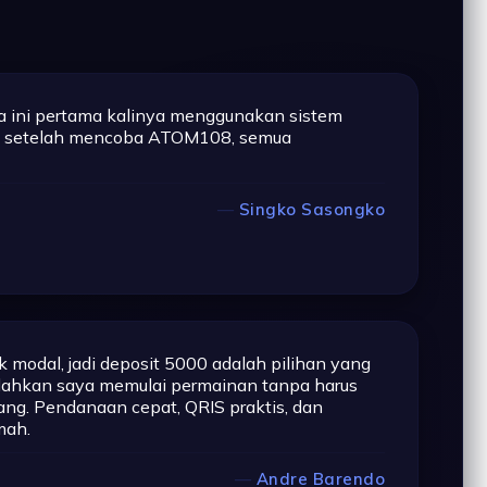
a ini pertama kalinya menggunakan sistem
pi setelah mencoba ATOM108, semua
Singko Sasongko
 modal, jadi deposit 5000 adalah pilihan yang
hkan saya memulai permainan tanpa harus
ng. Pendanaan cepat, QRIS praktis, dan
mah.
Andre Barendo