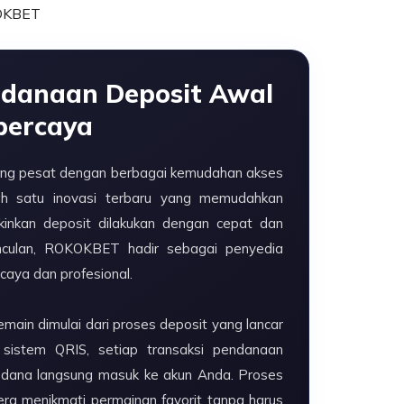
ndanaan Deposit Awal
percaya
bang pesat dengan berbagai kemudahan akses
ah satu inovasi terbaru yang memudahkan
inkan deposit dilakukan dengan cepat dan
nculan, ROKOKBET hadir sebagai penyedia
caya dan profesional.
 dimulai dari proses deposit yang lancar
istem QRIS, setiap transaksi pendanaan
an dana langsung masuk ke akun Anda. Proses
ra menikmati permainan favorit tanpa harus