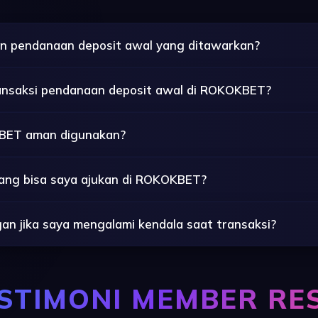
n pendanaan deposit awal yang ditawarkan?
ansaksi pendanaan deposit awal di ROKOKBET?
KBET aman digunakan?
yang bisa saya ajukan di ROKOKBET?
n jika saya mengalami kendala saat transaksi?
STIMONI MEMBER RE