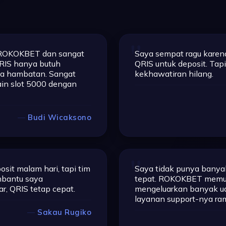
 ROKOKBET dan sangat
Saya sempat ragu karen
QRIS hanya butuh
QRIS untuk deposit. Ta
da hambatan. Sangat
kekhawatiran hilang.
ain slot 5000 dengan
Budi Wicaksono
it malam hari, tapi tim
Saya tidak punya banyak
bantu saya
tepat. ROKOKBET memud
, QRIS tetap cepat.
mengeluarkan banyak ua
layanan support-nya ra
Sakau Rugiko