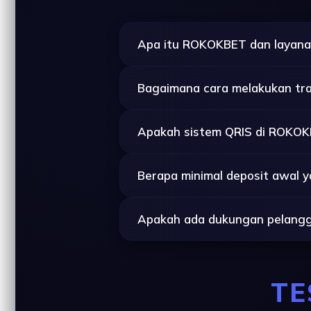
Apa itu ROKOKBET dan layana
Bagaimana cara melakukan tr
Apakah sistem QRIS di ROKO
Berapa minimal deposit awal 
Apakah ada dukungan pelangga
TE