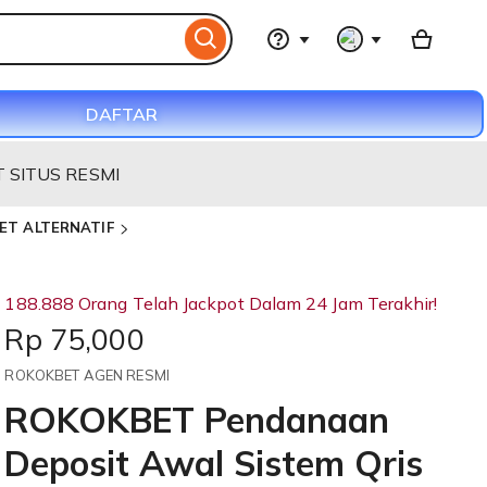
DAFTAR
 SITUS RESMI
ET ALTERNATIF
188.888 Orang Telah Jackpot Dalam 24 Jam Terakhir!
Price:
Rp 75,000
ROKOKBET AGEN RESMI
ROKOKBET Pendanaan
Deposit Awal Sistem Qris