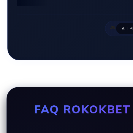
🎮
FAQ ROKOKBET 