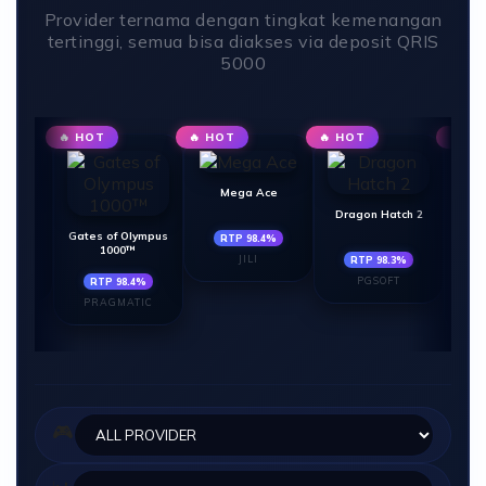
Provider ternama dengan tingkat kemenangan
tertinggi, semua bisa diakses via deposit QRIS
5000
🔥 HOT
🔥 HOT
🔥 HOT
🔥 HOT
Mega Ace
Dragon Hatch 2
mpus
Wild Bounty
RTP 98.4%
Fort
Showdown
JILI
RTP 98.3%
PGSOFT
%
RTP 98.2%
RTP
IC
PGSOFT
🎮