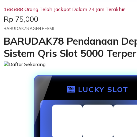
188.888 Orang Telah Jackpot Dalam 24 Jam Terakhir!
Price:
Rp 75,000
BARUDAK78 AGEN RESMI
BARUDAK78 Pendanaan Dep
Sistem Qris Slot 5000 Terpe
🎰 LUCKY SLOT