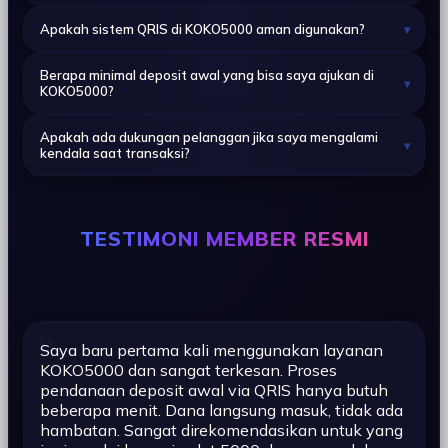
Apakah sistem QRIS di KOKO5000 aman digunakan?
Berapa minimal deposit awal yang bisa saya ajukan di
KOKO5000?
Apakah ada dukungan pelanggan jika saya mengalami
kendala saat transaksi?
TESTIMONI MEMBER RESMI
Saya baru pertama kali menggunakan layanan
KOKO5000 dan sangat terkesan. Proses
pendanaan deposit awal via QRIS hanya butuh
beberapa menit. Dana langsung masuk, tidak ada
hambatan. Sangat direkomendasikan untuk yang