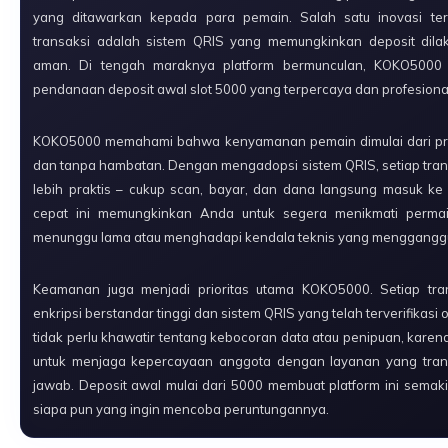
yang ditawarkan kepada para pemain. Salah satu inovasi t
transaksi adalah sistem QRIS yang memungkinkan deposit dil
aman. Di tengah maraknya platform bermunculan, KOKO5000 
pendanaan deposit awal slot 5000 yang terpercaya dan profesiona
KOKO5000 memahami bahwa kenyamanan pemain dimulai dari pro
dan tanpa hambatan. Dengan mengadopsi sistem QRIS, setiap tra
lebih praktis – cukup scan, bayar, dan dana langsung masuk k
cepat ini memungkinkan Anda untuk segera menikmati permai
menunggu lama atau menghadapi kendala teknis yang menggangg
Keamanan juga menjadi prioritas utama KOKO5000. Setiap tran
enkripsi berstandar tinggi dan sistem QRIS yang telah terverifikasi
tidak perlu khawatir tentang kebocoran data atau penipuan, kar
untuk menjaga kepercayaan anggota dengan layanan yang tra
jawab. Deposit awal mulai dari 5000 membuat platform ini semaki
siapa pun yang ingin mencoba peruntungannya.