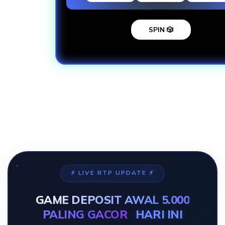
SPIN 🎲
Loading...
⚡ LIVE RTP UPDATE ⚡
GAME DEPOSIT AWAL 5.000
PALING GACOR
HARI INI